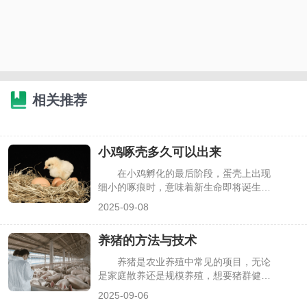
相关推荐
小鸡啄壳多久可以出来
在小鸡孵化的最后阶段，蛋壳上出现
细小的啄痕时，意味着新生命即将诞生。
但很多人看到啄壳后，会一直守在孵化器
2025-09-08
旁，疑惑为何小鸡迟迟不出来，甚至想帮
忙剥壳。其实小鸡啄壳到完全破壳有固定
养猪的方法与技术
时间范围，且受孵化条件影响，盲目干预
反而可能伤害小鸡，下面详细说明具体时
养猪是农业养殖中常见的项目，无论
长与注意事项。
是家庭散养还是规模养殖，想要猪群健康
生长、提高养殖效益，都离不开科学的方
2025-09-06
法与技术。不少新手养殖户因缺乏经验，