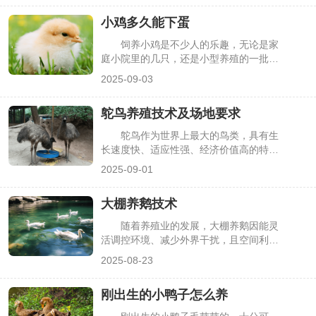
常出现猪只生长缓慢、疾病频发等问题。
小鸡多久能下蛋
其实掌握品种选择、饲喂管理、环境控制
等核心要点，就能降低养殖难度，下面详
饲养小鸡是不少人的乐趣，无论是家
细介绍养猪的关键方法与技术。
庭小院里的几只，还是小型养殖的一批，
大家都盼着小鸡能早日下蛋。但很多人不
2025-09-03
清楚小鸡从孵化到产蛋需要多久，也不知
道哪些因素会影响下蛋时间，常常在等待
鸵鸟养殖技术及场地要求
中焦虑。其实小鸡下蛋时间受品种、饲养
方式等多种因素影响，掌握这些规律，就
鸵鸟作为世界上最大的鸟类，具有生
能合理期待并做好准备。
长速度快、适应性强、经济价值高的特
点，其肉低脂高蛋白，羽毛可用于服饰，
2025-09-01
蛋兼具食用与观赏价值，成为不少特色养
殖项目的选择。但鸵鸟养殖不同于普通家
大棚养鹅技术
禽，对场地条件和养殖技术有严格要求，
盲目开展易导致养殖失败，下面详细介绍
随着养殖业的发展，大棚养鹅因能灵
关键要点。
活调控环境、减少外界干扰，且空间利用
率高，逐渐受到养殖户青睐。它既能帮助
2025-08-23
鹅群安全度过寒暑季节，又能降低疾病风
险，提升养殖效益。不过，大棚养鹅需掌
刚出生的小鸭子怎么养
握科学技术，从场地搭建到日常管理都有
讲究，下面就详细介绍关键要点。