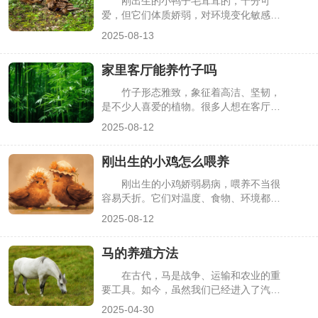
刚出生的小鸭子毛茸茸的，十分可
爱，但它们体质娇弱，对环境变化敏感，
稍不注意就容易生病或夭折。想要让小鸭
2025-08-13
子健康长大，需要掌握科学的饲养方法，
从温度、饮食到环境都要细心打理。下面
家里客厅能养竹子吗
就来看看具体该怎么做。
竹子形态雅致，象征着高洁、坚韧，
是不少人喜爱的植物。很多人想在客厅养
竹子，既能装点空间，又能寄托美好寓
2025-08-12
意。但客厅环境是否适合竹子生长？养的
时候又该注意些什么？下面就来详细说
刚出生的小鸡怎么喂养
说。
刚出生的小鸡娇弱易病，喂养不当很
容易夭折。它们对温度、食物、环境都有
特殊要求，需要精心照料。掌握科学的喂
2025-08-12
养方法，能帮助小鸡健康成长，提高存活
率。下面就来看看刚出生的小鸡该如何喂
马的养殖方法
养。
在古代，马是战争、运输和农业的重
要工具。如今，虽然我们已经进入了汽车
和机械化的时代，但马仍然是许多人的宠
2025-04-30
物、运动伙伴和情感寄托。如果你对马养