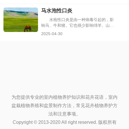
殖感兴趣，下面，我们一起来看看马的养
马水泡性口炎
殖方法。
水疱性口炎是由一种病毒引起的，影
响马、牛和猪。它也很少影响绵羊、山羊
和美洲驼。这种病毒可以传播给人类，并
2025-04-30
可能导致流感样疾病。水疱性口炎在美国
的发病率越来越高。历史上，该国所有地
区都发生过爆发，但在加利福尼亚州、西
南部各州和科罗拉多州最为常见。感染往
往是季节性的，通常在5月至10月。水疱
性口炎病毒在南美洲、中美洲和墨西哥部
分地区很普遍，但在西半球以外的地区还
没有自然发现。
为您提供专业的室内植物养护知识和花卉花语，室内
盆栽植物养殖和盆景制作方法，常见花卉植物养护方
法和注意事项。
Copyright © 2013-2020 All right reserved. 版权所有