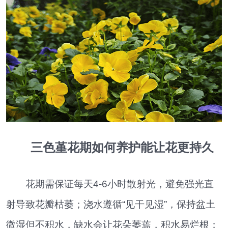
三色堇花期如何养护能让花更持久
花期需保证每天4-6小时散射光，避免强光直
射导致花瓣枯萎；浇水遵循“见干见湿”，保持盆土
微湿但不积水，缺水会让花朵萎蔫，积水易烂根；