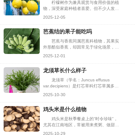
柠檬树作为兼具观赏与食用价值的植
物，深受家庭种植者喜爱。但不少人发
现，柠檬树看似长势旺盛、枝叶翠绿，却
2025-12-05
始终不见开花，这不仅影响结果，还让种
植体验打折扣。其实，这种情况多是光
芭蕉结的果子能吃吗
照、水肥、修剪等养护环节出现偏差，导
致植株养分集中于枝叶生长，而非花芽分
芭蕉与香蕉同属芭蕉科植物，其果实
化。下面详细分析原因及解决方法，帮你
外形酷似香蕉，却因常见于绿化场景，让
让柠檬树顺利开花。
很多人对其食用性产生疑惑。其实，芭蕉
2025-12-01
结的果子并非都能随意吃，能否食用主要
取决于品种、成熟度，且食用前需注意处
龙须草长什么样子
理方式。明确这些关键信息，既能避免误
食不适，也能合理利用可食用的芭蕉果，
龙须草（学名：Juncus effusus
下面详细介绍相关要点。
var.decipiens）是灯芯草科灯芯草属多年
生草本植物，因叶片细长柔软、形似“龙
2025-10-30
须”而得名，常被用作地被植物、水景点
缀或盆栽观赏。但很多人对它的外形认知
鸡头米是什么植物
模糊，易与麦冬草、菖蒲等草本植物混
淆。其实龙须草的植株形态、叶片质地、
鸡头米是秋季餐桌上的“时令珍味”，
花茎特征都有鲜明辨识度，了解这些特点
尤其在江南地区，常被用来煮粥、做甜
能快速区分，下面详细描述龙须草的外形
品，口感软糯清甜，还富含淀粉与蛋白
2025-10-29
样貌。