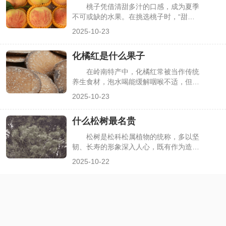
对应的高含量植物不同，不存在单一“含
桃子凭借清甜多汁的口感，成为夏季
量最高”的植物，需按维生素类别筛选，
不可或缺的水果。在挑选桃子时，“甜度
下面详细介绍各类维生素含量突出的植
高”和“果个大”是多数人的核心需求，但市
2025-10-23
物。
面上桃子品种繁杂，从水蜜桃到油桃、黄
桃，特性差异大，不少人难以判断哪种
化橘红是什么果子
是“最甜最大”的品种。其实目前有几个品
种在甜度和果重上表现突出，既能满足对
在岭南特产中，化橘红常被当作传统
甜度的追求，又有饱满的果型，下面详细
养生食材，泡水喝能缓解咽喉不适，但很
介绍这些优质桃子品种。
多人只听过其名，却不清楚它对应的果子
2025-10-23
原貌，甚至会将其与普通橘子、柚子混
淆。其实化橘红并非日常食用的水果，而
什么松树最名贵
是特定柑橘品种的干燥幼果，有着严格的
产地限定与独特的药用价值，下面详细解
松树是松科松属植物的统称，多以坚
析化橘红的果子属性、形态特征及用途。
韧、长寿的形象深入人心，既有作为造林
树种的普通松树，也有因数量稀少、形态
2025-10-22
奇特或承载文化价值而被视为“名贵”的品
种。很多人在选择松树盆栽、盆景或了解
珍稀植物时，会好奇“什么松树最名贵”。
其实“名贵”需从稀缺性、观赏性、文化属
性等维度判断，下面介绍几种公认较为名
贵的松树品种及特点。