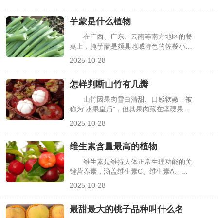
质。但多数人只见过剥壳后的白色颗粒，
不知它源自哪种植物，甚至会与莲子、芡
芋蒙是什么植物
实混淆。其实鸡头米是特定水生植物的种
子，有着独特的生长形态与生长环境，了
在广西、广东、云南等南方地区的餐
解它的植物属性，能更清晰地认识这一特
桌上，腌芋蒙是颇具地域特色的佐餐小
色食材，下面详细解析鸡头米的植物真身
菜，爽脆的口感搭配酸辣调味，能开胃解
2025-10-28
与相关特性。
腻。但多数人只见过腌制后的芋蒙，却不
知道它源自哪种植物，甚至会将其与芋
怎样判断山竹有几瓣
头、魔芋等混淆。其实芋蒙是特定植物的
嫩茎，有着明确的植物学归属与生长特
山竹因果肉雪白清甜、口感软嫩，被
性，了解它不仅能清晰食材来源，也能更
称为“水果皇后”，但其果肉藏在坚硬果壳
好地认识其食用价值，下面详细解析芋蒙
内，瓣数直接影响食用量——瓣数多则果
2025-10-28
的植物属性、形态特征及用途。
肉更饱满，少则可能出现空瓣。很多人买
山竹时只能凭运气，不知道如何通过外观
维生素含量最高的植物
判断果肉瓣数，常遇到“果壳大、果肉
少”的情况。其实山竹的果瓣数量可通过
维生素是维持人体正常生理功能的关
外壳特征轻松判断，掌握简单方法就能精
键营养素，涵盖维生素C、维生素A、维
准挑选，下面详细介绍具体技巧。
生素E等多个类别，而植物是这些维生素
2025-10-28
的优质天然载体。生活中，不少人想通过
食用植物高效补充维生素，却困惑“哪种
最甜最大的桃子品种叫什么名
植物维生素含量最高”。其实不同维生素